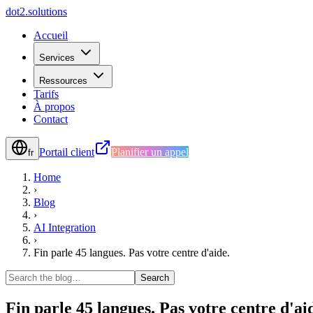
d
o
t
2
.
s
o
l
u
t
i
o
n
s
Accueil
Services
Ressources
Tarifs
À propos
Contact
Portail client
Planifier un appel
fr
Home
›
Blog
›
AI Integration
›
Fin parle 45 langues. Pas votre centre d'aide.
Search
Fin parle 45 langues. Pas votre centre d'ai