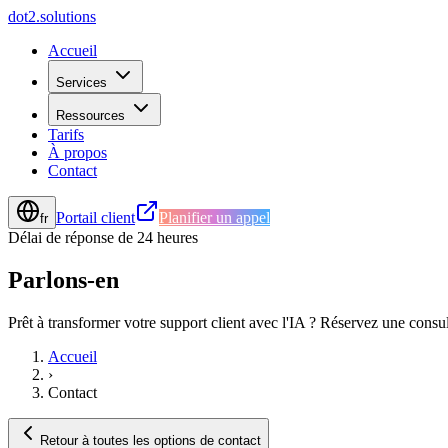
d
o
t
2
.
s
o
l
u
t
i
o
n
s
Accueil
Services
Ressources
Tarifs
À propos
Contact
Portail client
Planifier un appel
fr
Délai de réponse de 24 heures
Parlons-en
Prêt à transformer votre support client avec l'IA ? Réservez une con
Accueil
›
Contact
Retour à toutes les options de contact