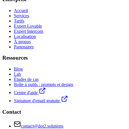
Accueil
Services
Tarifs
Expert Lovable
Expert Intercom
Localisation
À propos
Partenaires
Ressources
Blog
Lab
Études de cas
Boîte à outils : prompts et design
Centre d'aide
Signature d'email gratuite
Contact
contact@dot2.solutions