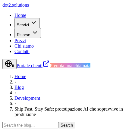
d
o
t
2
.
s
o
l
u
t
i
o
n
s
Home
Servizi
Risorse
Prezzi
Chi siamo
Contatti
Portale clienti
Prenota una chiamata
it
Home
›
Blog
›
Development
›
Ship Fast, Stay Safe: prototipazione AI che sopravvive in
produzione
Search