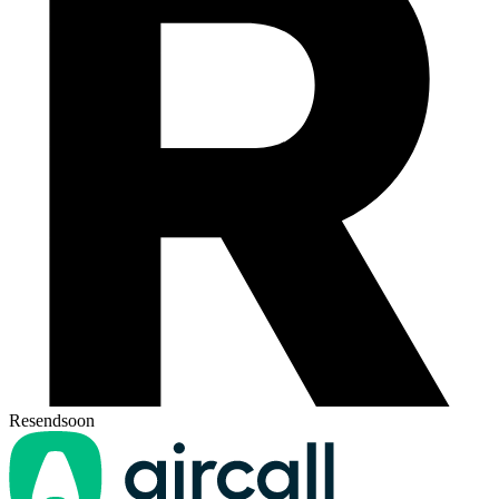
Resend
soon