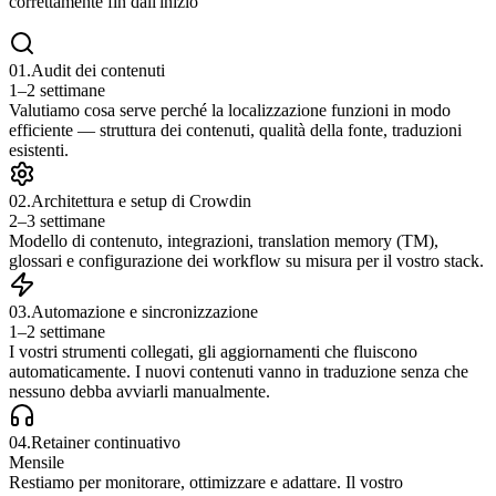
correttamente fin dall'inizio
0
1
.
Audit dei contenuti
1–2 settimane
Valutiamo cosa serve perché la localizzazione funzioni in modo
efficiente — struttura dei contenuti, qualità della fonte, traduzioni
esistenti.
0
2
.
Architettura e setup di Crowdin
2–3 settimane
Modello di contenuto, integrazioni, translation memory (TM),
glossari e configurazione dei workflow su misura per il vostro stack.
0
3
.
Automazione e sincronizzazione
1–2 settimane
I vostri strumenti collegati, gli aggiornamenti che fluiscono
automaticamente. I nuovi contenuti vanno in traduzione senza che
nessuno debba avviarli manualmente.
0
4
.
Retainer continuativo
Mensile
Restiamo per monitorare, ottimizzare e adattare. Il vostro