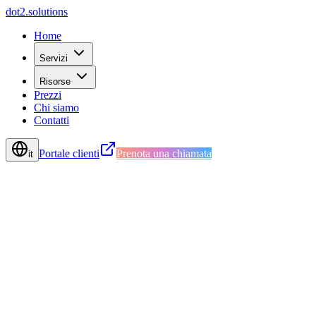
d
o
t
2
.
s
o
l
u
t
i
o
n
s
Home
Servizi
Risorse
Prezzi
Chi siamo
Contatti
Portale clienti
Prenota una chiamata
it