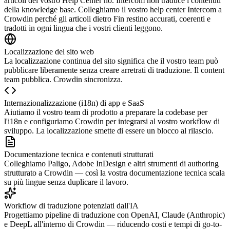
articoli del vostro Help Center no. Intercom non traduce i contenuti
della knowledge base. Colleghiamo il vostro help center Intercom a
Crowdin perché gli articoli dietro Fin restino accurati, coerenti e
tradotti in ogni lingua che i vostri clienti leggono.
Localizzazione del sito web
La localizzazione continua del sito significa che il vostro team può
pubblicare liberamente senza creare arretrati di traduzione. Il content
team pubblica. Crowdin sincronizza.
Internazionalizzazione (i18n) di app e SaaS
Aiutiamo il vostro team di prodotto a preparare la codebase per
l'i18n e configuriamo Crowdin per integrarsi al vostro workflow di
sviluppo. La localizzazione smette di essere un blocco al rilascio.
Documentazione tecnica e contenuti strutturati
Colleghiamo Paligo, Adobe InDesign e altri strumenti di authoring
strutturato a Crowdin — così la vostra documentazione tecnica scala
su più lingue senza duplicare il lavoro.
Workflow di traduzione potenziati dall'IA
Progettiamo pipeline di traduzione con OpenAI, Claude (Anthropic)
e DeepL all'interno di Crowdin — riducendo costi e tempi di go-to-