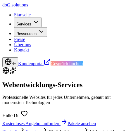
d
o
t
2
.
s
o
l
u
t
i
o
n
s
Startseite
Services
Ressourcen
Preise
Über uns
Kontakt
Kundenportal
Gespräch buchen
de
Webentwicklungs-Services
Professionelle Websites für jedes Unternehmen, gebaut mit
modernsten Technologien
H
a
l
l
o
D
u
Kostenloses Angebot anfordern
Pakete ansehen