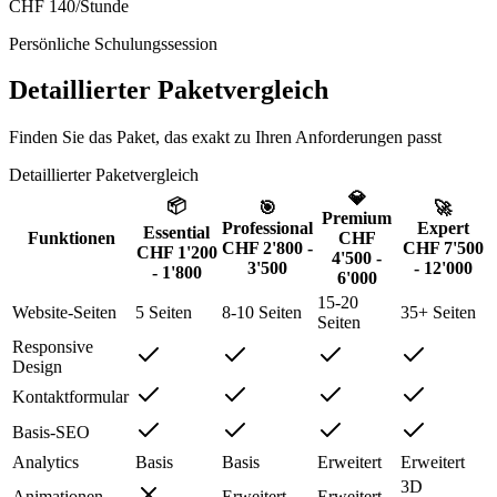
CHF 140/Stunde
Persönliche Schulungssession
Detaillierter Paketvergleich
Finden Sie das Paket, das exakt zu Ihren Anforderungen passt
Detaillierter Paketvergleich
💎
📦
🎯
🚀
Premium
Professional
Expert
Essential
Funktionen
CHF
CHF 2'800 -
CHF 7'500
CHF 1'200
4'500 -
3'500
- 12'000
- 1'800
6'000
15-20
Website-Seiten
5 Seiten
8-10 Seiten
35+ Seiten
Seiten
Responsive
Design
Kontaktformular
Basis-SEO
Analytics
Basis
Basis
Erweitert
Erweitert
3D
Animationen
Erweitert
Erweitert