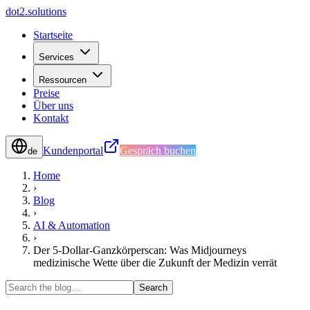
d
o
t
2
.
s
o
l
u
t
i
o
n
s
Startseite
Services
Ressourcen
Preise
Über uns
Kontakt
Kundenportal
Gespräch buchen
de
Home
›
Blog
›
AI & Automation
›
Der 5-Dollar-Ganzkörperscan: Was Midjourneys
medizinische Wette über die Zukunft der Medizin verrät
Search