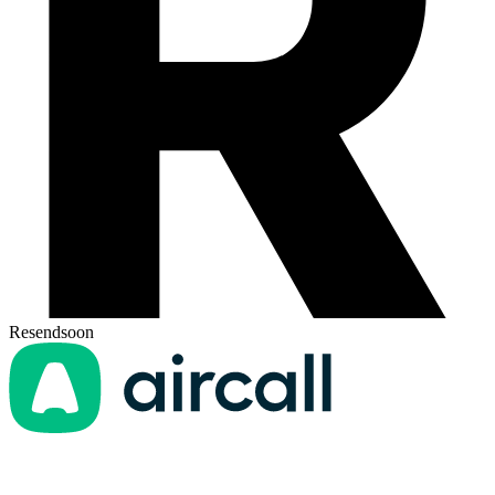
Resend
soon