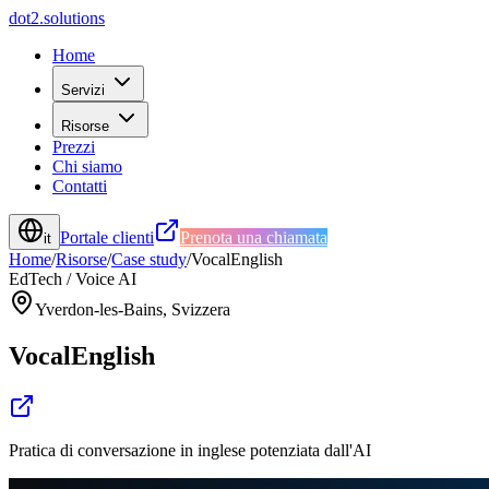
d
o
t
2
.
s
o
l
u
t
i
o
n
s
Home
Servizi
Risorse
Prezzi
Chi siamo
Contatti
Portale clienti
Prenota una chiamata
it
Home
/
Risorse
/
Case study
/
VocalEnglish
EdTech / Voice AI
Yverdon-les-Bains, Svizzera
VocalEnglish
Pratica di conversazione in inglese potenziata dall'AI