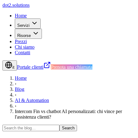
d
o
t
2
.
s
o
l
u
t
i
o
n
s
Home
Servizi
Risorse
Prezzi
Chi siamo
Contatti
Portale clienti
Prenota una chiamata
it
Home
›
Blog
›
AI & Automation
›
Intercom Fin vs chatbot AI personalizzati: chi vince per
l'assistenza clienti?
Search