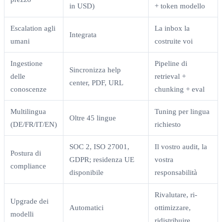
in USD)
+ token modello
Escalation agli
La inbox la
Integrata
umani
costruite voi
Ingestione
Pipeline di
Sincronizza help
delle
retrieval +
center, PDF, URL
conoscenze
chunking + eval
Multilingua
Tuning per lingua
Oltre 45 lingue
(DE/FR/IT/EN)
richiesto
SOC 2, ISO 27001,
Il vostro audit, la
Postura di
GDPR; residenza UE
vostra
compliance
disponibile
responsabilità
Rivalutare, ri-
Upgrade dei
Automatici
ottimizzare,
modelli
ridistribuire